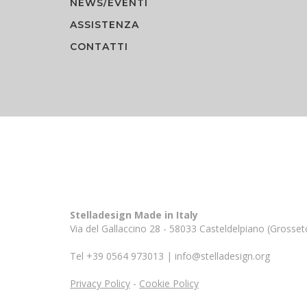
NEWS/EVENTI
ASSISTENZA
CONTATTI
Stelladesign
Made in Italy
Via del Gallaccino 28
-
58033 Casteldelpiano (Grosset
Tel +39 0564 973013
|
info@stelladesign.org
Privacy Policy
-
Cookie Policy