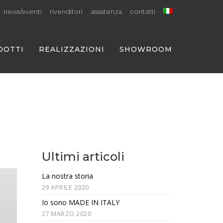
news/eventi
rivenditori
assistenza
contatti
DOTTI
REALIZZAZIONI
SHOWROOM
Ultimi articoli
La nostra storia
29 APRILE 2020
Io sono MADE IN ITALY
27 MARZO 2020