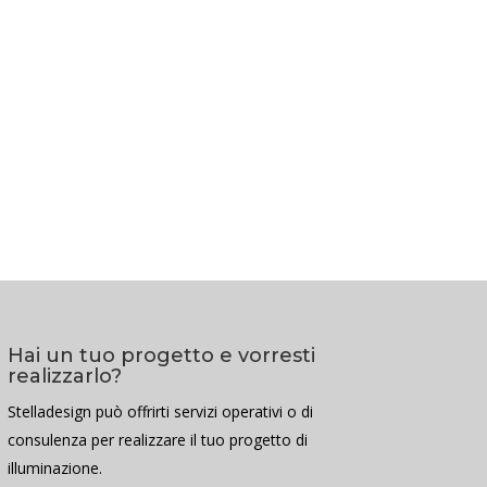
Hai un tuo progetto e vorresti
realizzarlo?
Stelladesign può offrirti servizi operativi o di
consulenza per realizzare il tuo progetto di
illuminazione.